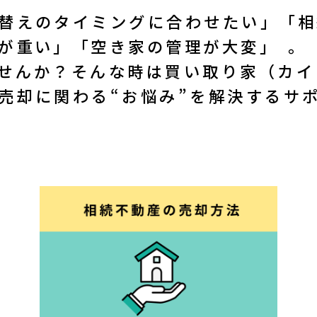
替えのタイミングに合わせたい」「相
24時間受付OK／
重い」「空き家の管理が大変」 ――。
料査定はこちら
受付時間 10：00～19：0
せんか？そんな時は買い取り家（カイ
売却に関わる“お悩み”を解決するサ