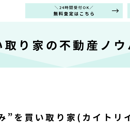
＼24時間受付OK／
無料査定はこちら
い取り家の
不動産ノウ
不動産売却の税金につい
イエ】について
お客様の声
のメリット
不動産の査定・買取の流
」の違い
不動産売却・買取Q&A
ウハウ
お知らせ
方法
会社概要
法
プライバシーポリシー
ったら
み”を
買い取り家(カイトリ