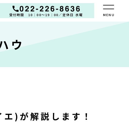
受付時間 10：00～19：00／定休日 水曜
CLOSE
MENU
ハウ
て
れ
イエ)が
解説します！