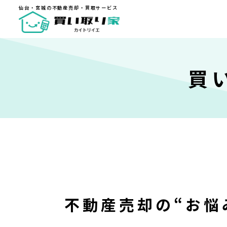
仙台・宮城の不動産売却・買取サービス
仙台・宮城の不動産売却・買取サービス
買
TOP
買い取り家【カイトリ
不動産売却・直接買取
「直接買取」と「仲介
買い取り家の不動産ノ
住み替えで家を売る
相続不動産の売却方
離婚時の不動産売却
住宅ローン返済に困
不動産売却の“お悩
空き家のリスク