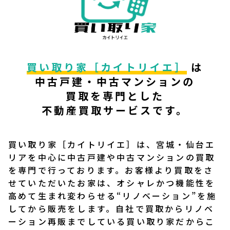
相続不動産の売却方法
離婚時の不動産売却
買い取り家［カイトリイエ］
は
住宅ローン返済に困ったら
中古戸建・中古マンションの
買取を
専門とした
空き家のリスク
不動産買取サービスです。
不動産売却の税金について
買い取り家［カイトリイエ］は、宮城・仙台エ
リアを中心に中古戸建や中古マンションの買取
お客様の声
を専門で行っております。お客様より買取をさ
せていただいたお家は、オシャレかつ機能性を
高めて生まれ変わらせる“リノベーション”を施
不動産の査定・買取の流れ
してから販売をします。自社で買取からリノベ
ーション再販までしている買い取り家だからこ
不動産売却・買取Q&A