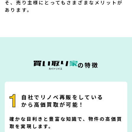
そ、売り主様にとってもさまざまなメリットが
あります。
お知らせ
会社概要
プライバシーポリシー
の特徴
＼24時間受付OK／
無料査定はこちら
自社でリノベ再販をしている
受付時間 10：00～19：00／定休日 水曜
から高価買取が可能！
確かな目利きと豊富な知識で、物件の高価買
取を実現します。