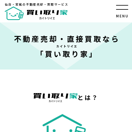
仙台・宮城の不動産売却・買取サービス
仙台・宮城の不動産売却・買取サービス
MENU
CLOSE
不動産売却・直接買取なら
TOP
カイトリイエ
「
買い取り家
」
買い取り家【カイトリイエ】について
不動産売却・直接買取のメリット
「直接買取」と「仲介」の違い
とは？
買い取り家の不動産ノウハウ
住み替えで家を売る方法