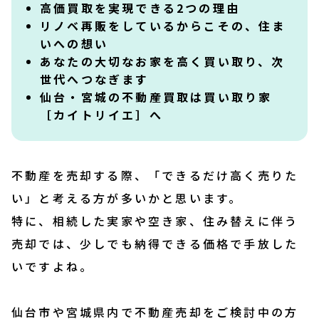
高価買取を実現できる2つの理由
リノベ再販をしているからこその、住ま
お知らせ
いへの想い
あなたの大切なお家を高く買い取り、次
世代へつなぎます
会社概要
仙台・宮城の不動産買取は買い取り家
［カイトリイエ］へ
プライバシーポリシー
＼24時間受付OK／
不動産を売却する際、「できるだけ高く売りた
無料査定はこちら
い」と考える方が多いかと思います。
特に、相続した実家や空き家、住み替えに伴う
受付時間 10：00～19：00／定休日 水曜
売却では、少しでも納得できる価格で手放した
いですよね。
仙台市や宮城県内で不動産売却をご検討中の方