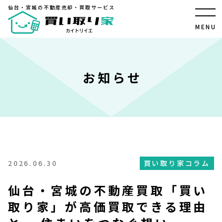
仙台・宮城の不動産売却・買取サービス
仙台・宮城の不動産売却・買取サービス
MENU
CLOSE
TOP
お知らせ
買い取り家【カイトリイエ】について
不動産売却・直接買取のメリット
「直接買取」と「仲介」の違い
2026.06.30
買い取り家コラム
買い取り家の不動産ノウハウ
仙台・宮城の不動産買取「買い
取り家」が高価買取できる理由
住み替えで家を売る方法