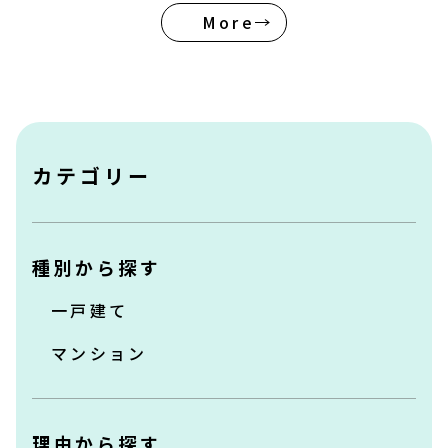
More
お知らせ
会社概要
プライバシーポリシー
カテゴリー
＼24時間受付OK／
無料査定はこちら
種別から探す
一戸建て
受付時間 10：00～19：00／定休日 水曜
マンション
理由から探す