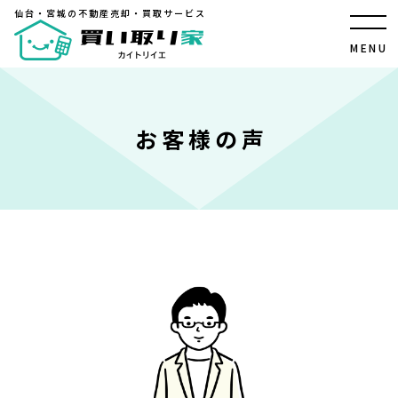
仙台・宮城の不動産売却・買取サービス
仙台・宮城の不動産売却・買取サービス
MENU
CLOSE
TOP
お客様の声
買い取り家【カイトリイエ】について
不動産売却・直接買取のメリット
「直接買取」と「仲介」の違い
買い取り家の不動産ノウハウ
住み替えで家を売る方法