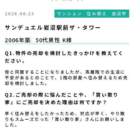
相続不動産の売却方法
2026.06.23
マンション
住み替え
岩沼市
サンデュエル岩沼駅前ザ・タワー
離婚時の不動産売却
2006年築
50代男性 K様
住宅ローン返済に困ったら
Q1.物件の売却を検討したきっかけを教えてく
ださい。
空き家のリスク
母と同居することになりましたが、高層階での生活に
不安があるとのことで、1階の部屋へ住み替えるため売
不動産売却の税金について
却を検討しました。
Q2.ご売却の際に悩んだことや、「買い取り
お客様の声
家」にご売却を決めた理由は何ですか？
早く住み替えをしたかったため、対応が早く、やり取
不動産の査定・買取の流れ
りもスムーズだった「買い取り家」さんにお願いしま
した。
不動産売却・買取Q&A